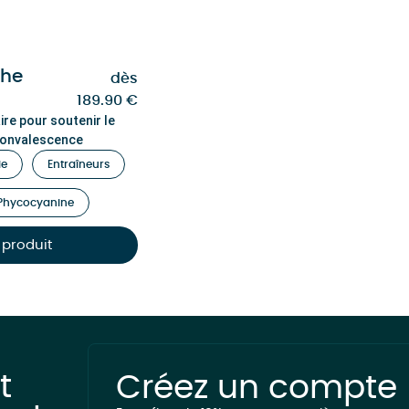
che
dès
189.90
€
re pour soutenir le
 convalescence
ie
Entraîneurs
Phycocyanine
e produit
t
Créez un compte