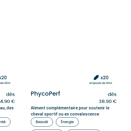
PhycoPerf
dès
dès
4.90
€
38.90
€
eau, des
Aliment complémentaire pour soutenir le
cheval sportif ou en convalescence
ité
Beauté
Énergie