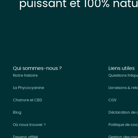
puissant et 100% natu
Qui sommes-nous ?
Liens utiles
Notre histoire
Questions fréqu
La Phycocyanine
Livraisons & ret
Chanvre et CBD
CGV
Blog
Déclaration de c
Où nous trouver ?
Politique de coo
Devenir affilié
Gestion des coo