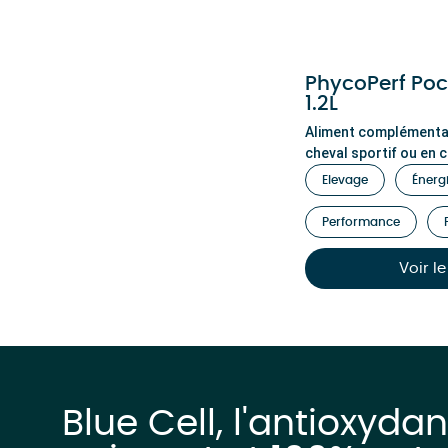
PhycoPerf Po
1.2L
Aliment complémentai
cheval sportif ou en
Elevage
Énerg
Performance
Voir l
Blue Cell, l'antioxydan