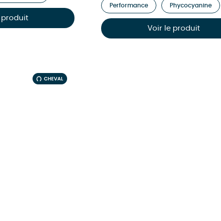
Performance
Phycocyanine
e produit
Voir le produit