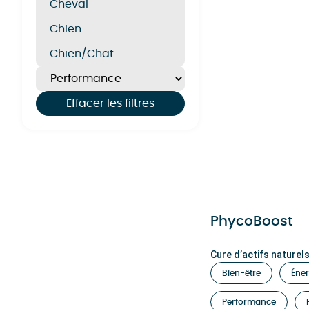
Cheval
Chien
Chien/Chat
Effacer les filtres
PhycoBoost
Cure d’actifs naturels
Bien-être
Éner
Performance