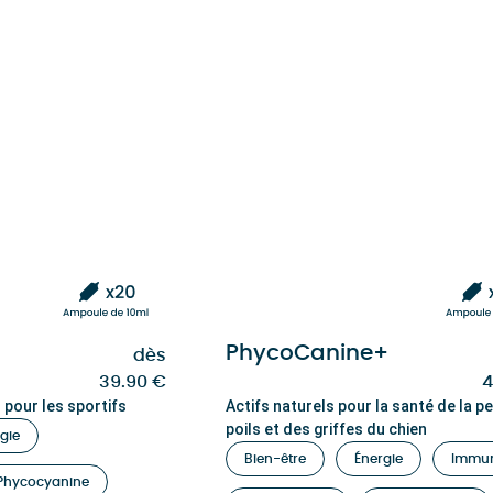
PhycoCanine+
dès
39.90
€
4
 pour les sportifs
Actifs naturels pour la santé de la p
poils et des griffes du chien
gie
Bien-être
Énergie
Immun
Phycocyanine