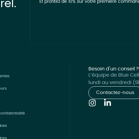
rel.
Et profitez de 10% sur votre première comman
Besoin d'un conseil ?
L’équipe de Blue Cel
entes
lundi au vendredi (9h
ours
Contactez-nous
onfidentialité
kies
kies