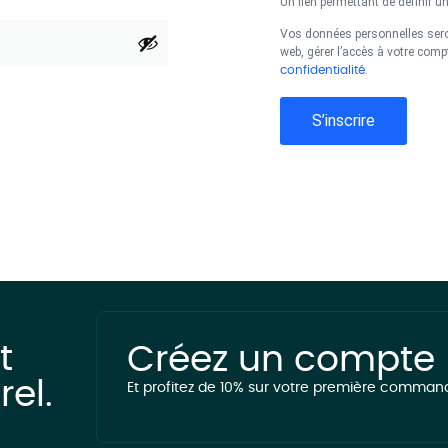
Un lien permettant de définir 
Vos données personnelles seron
web, gérer l’accès à votre comp
.
confidentialité
S’inscrire
t
Créez un compte
rel.
Et profitez de 10% sur votre première comman