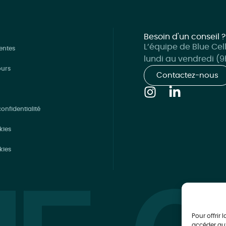
Besoin d'un conseil ?
L’équipe de Blue Cel
entes
lundi au vendredi (9h
ours
Contactez-nous
onfidentialité
kies
kies
Pour offrir 
accéder aux