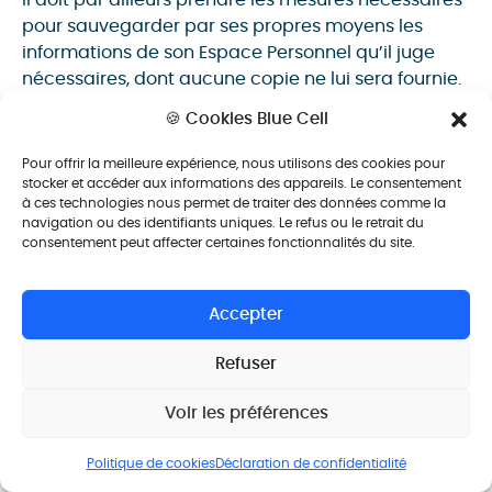
pour sauvegarder par ses propres moyens les
informations de son Espace Personnel qu’il juge
nécessaires, dont aucune copie ne lui sera fournie.
🍪 Cookies Blue Cell
12. Responsabilité de
Pour offrir la meilleure expérience, nous utilisons des cookies pour
stocker et accéder aux informations des appareils. Le consentement
la Société
à ces technologies nous permet de traiter des données comme la
navigation ou des identifiants uniques. Le refus ou le retrait du
consentement peut affecter certaines fonctionnalités du site.
La Société s’engage à procéder
régulièrement à des contrôles afin de vérifier
le fonctionnement et l’accessibilité du Site. A
Accepter
ce titre, la Société se réserve la faculté
Refuser
d’interrompre momentanément l’accès au
Site pour des raisons de maintenance. De
Voir les préférences
même, la Société ne saurait être tenue
responsable des difficultés ou impossibilités
Politique de cookies
Déclaration de confidentialité
momentanées d’accès au Site qui auraient